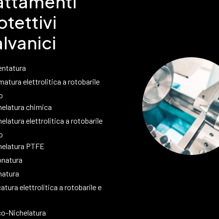
attamenti
otettivi
lvanici
entatura
atura elettrolitica a rotobarile
o
helatura chimica
elatura elettrolitica a rotobarile
o
helatura PTFE
onatura
atura
atura elettrolitica a rotobarile e
co-Nichelatura