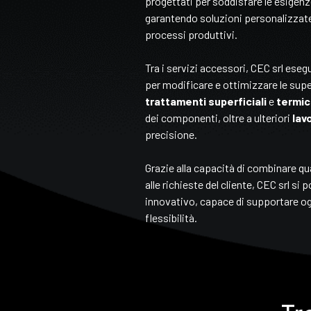
progettati per soddisfare le esigenze
garantendo soluzioni personalizzate
processi produttivi.
Tra i servizi accessori, CEC srl ese
per modificare e ottimizzare le super
trattamenti superficiali
e
termic
dei componenti, oltre a ulteriori
lav
precisione.
Grazie alla capacità di combinare qu
alle richieste del cliente, CEC srl si
innovativo, capace di supportare 
flessibilità.