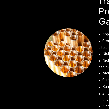
Tr
Pr
Ga
Arg
Crom
e telai
Nic
Nich
e telai
Nic
Ott
Ram
Zinc
telaio
Zin