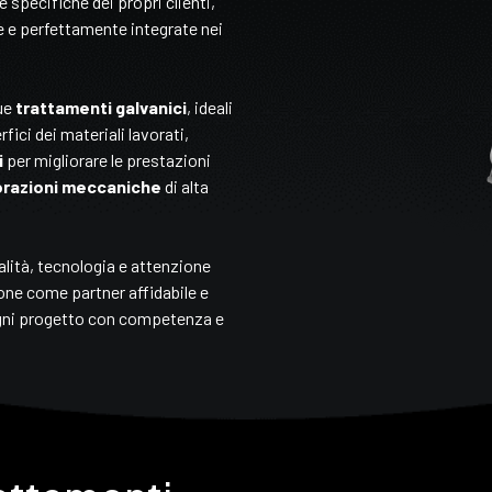
 specifiche dei propri clienti,
 e perfettamente integrate nei
gue
trattamenti galvanici
, ideali
fici dei materiali lavorati,
i
per migliorare le prestazioni
orazioni meccaniche
di alta
alità, tecnologia e attenzione
 pone come partner affidabile e
ogni progetto con competenza e