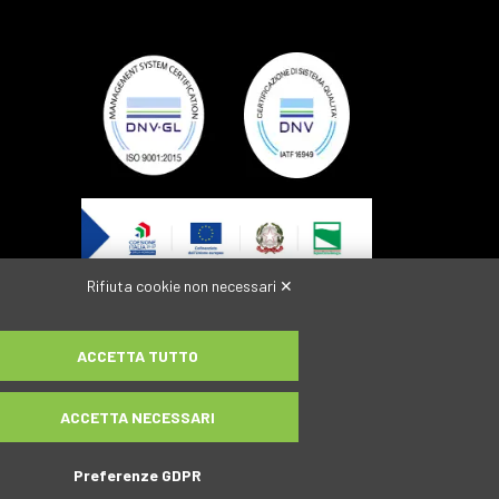
Rifiuta cookie non necessari ✕
Partecipazione al Bando per il
sostegno a progetti di
internazionalizzazione delle PMI,
ACCETTA TUTTO
Consorzi e aggregazioni di PMI – 2023
ACCETTA NECESSARI
Preferenze GDPR