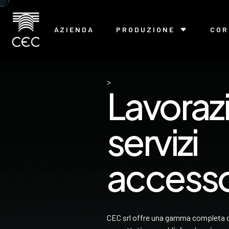
AZIENDA
PRODUZIONE
COR
>
Lavorazi
servizi
accesso
CEC srl offre una gamma completa di