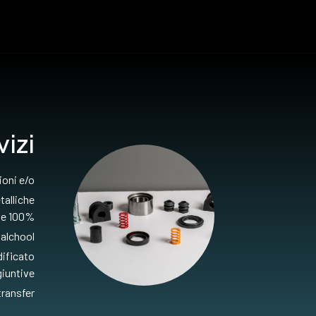
vizi
ioni e/o
talliche
one 100%
alchool
ificato
iuntive
transfer