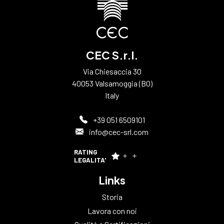
CEC S.r.l.
Via Chiesaccia 30
40053 Valsamoggia (BO)
Italy
+39 051 6509101
info@cec-srl.com
RATING
LEGALITA'
Links
Storia
Lavora con noi