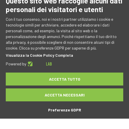
Questo sito web raccoglie alcuni dati
personali dei visitatori e utenti
Con il tuo consenso, noi e i nostri partner utilizziamo i cookie e
tecnologie simili per archiviare, accedere ed elaborare i dati
personali come, ad esempio, la visita al sito web o la
personalizzazione degli annunci. Poiché rispettiamo il tuo diritto
Partecipazione al Bando per il sostegno a progetti di
alla privacy, è possibile scegliere di non consentire alcuni tipi di
internazionalizzazione delle PMI, Consorzi e aggregazioni di PMI
cookie. Clicca su preferenze GDPR per saperne di più.
– 2023
Visualizza la Cookie Policy Completa
Powered by
P.I. 02707830366 Cap. Soc. € 90.000,00 i.v. © 2026 CEC S.r.l.
ACCETTA TUTTO
Informativa Privacy
-
Whistleblowing
ACCETTA NECESSARI
made with
by tecnotrade
Preferenze GDPR